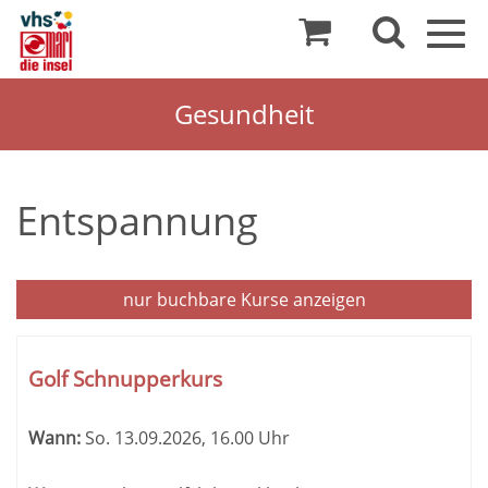
Togg
navig
Gesundheit
Entspannung
nur buchbare
Kurse anzeigen
Kursübersicht.
Tabellenüberschriften
Golf Schnupperkurs
können
sortiert
Wann:
So.
13.09.2026, 16.00 Uhr
werden.