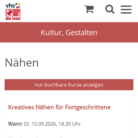
Togg
navig
Kultur, Gestalten
Nähen
nur buchbare
Kurse anzeigen
Kursübersicht.
Tabellenüberschriften
Kreatives Nähen für Fortgeschrittene
können
sortiert
Wann:
Di.
15.09.2026, 18.30 Uhr
werden.