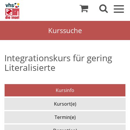
Togg
navig
Kurssuche
Integrationskurs für gering
Literalisierte
Kursinfo
Kursort(e)
Termin(e)