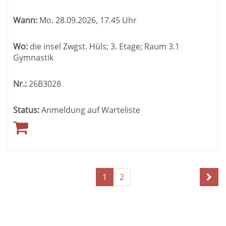
Wann:
Mo.
28.09.2026, 17.45 Uhr
Wo:
die insel Zwgst. Hüls; 3. Etage; Raum 3.1
Gymnastik
Nr.:
26B3028
Status:
Anmeldung auf Warteliste
Seite
Seiten
1
2
1
blättern
von
2