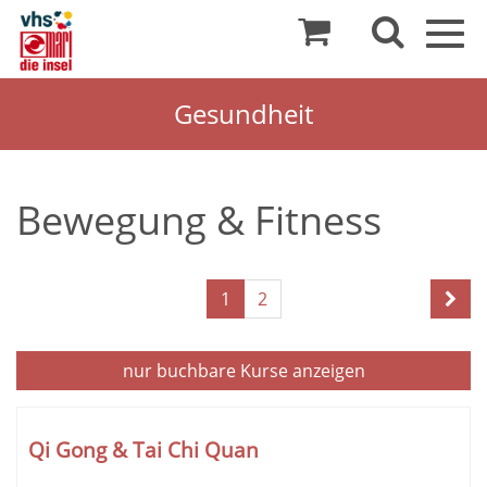
Togg
navig
Gesundheit
Bewegung & Fitness
Seite
1
2
1
von
2
nur buchbare
Kurse anzeigen
Kursübersicht.
Tabellenüberschriften
Qi Gong & Tai Chi Quan
können