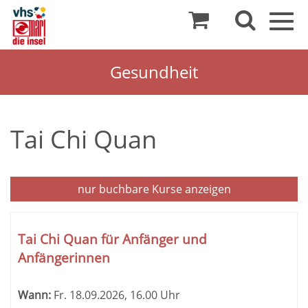
Togg
navig
Gesundheit
Tai Chi Quan
nur buchbare
Kurse anzeigen
Kursübersicht.
Tabellenüberschriften
Tai Chi Quan für Anfänger und
können
Anfängerinnen
sortiert
werden.
Wann:
Fr.
18.09.2026, 16.00 Uhr