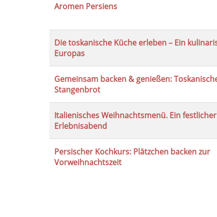
Aromen Persiens
Tabellenüberschriften
können
sortiert
werden.
Die toskanische Küche erleben – Ein kulinar
Europas
Gemeinsam backen & genießen: Toskanisch
Stangenbrot
Italienisches Weihnachtsmenü. Ein festlicher
Erlebnisabend
Persischer Kochkurs: Plätzchen backen zur
Vorweihnachtszeit