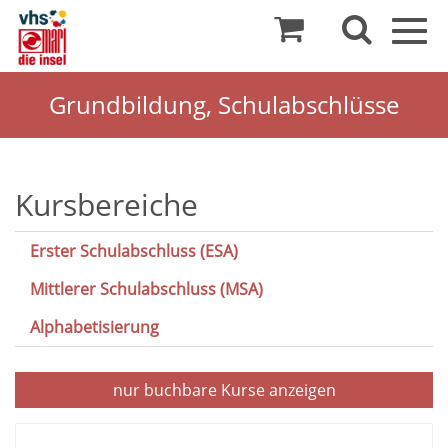
Togg
navig
Grundbildung, Schulabschlüsse
Grundbildung
Kursbereiche
und
Erster Schulabschluss (ESA)
Schulabschlüsse
Mittlerer Schulabschluss (MSA)
Alphabetisierung
nur buchbare
Kurse anzeigen
Kursübersicht.