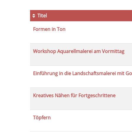
Titel
Kursübersicht.
Formen in Ton
Tabellenüberschriften
können
sortiert
werden.
Workshop Aquarellmalerei am Vormittag
Einführung in die Landschaftsmalerei mit G
Kreatives Nähen für Fortgeschrittene
Töpfern