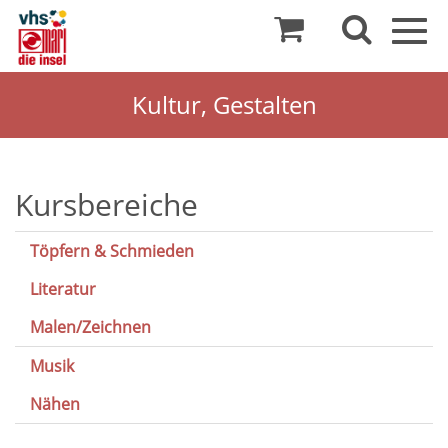
Togg
navig
Kultur, Gestalten
Kultur
Kursbereiche
und
Töpfern & Schmieden
Gestalten
Literatur
Malen/Zeichnen
Musik
Nähen