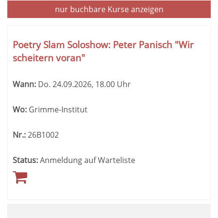
nur buchbare
Kurse anzeigen
Kursübersicht.
Tabellenüberschriften
Poetry Slam Soloshow: Peter Panisch "Wir
können
scheitern voran"
sortiert
werden.
Wann:
Do.
24.09.2026, 18.00 Uhr
Wo:
Grimme-Institut
Nr.:
26B1002
Status:
Anmeldung auf Warteliste