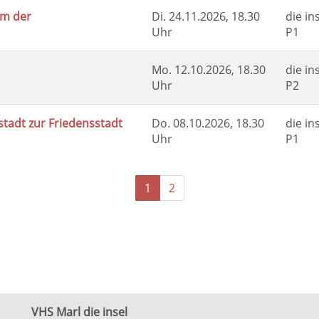
rm der
Di.
24.11.2026, 18.30
die in
Uhr
P1
Mo.
12.10.2026, 18.30
die in
Uhr
P2
stadt zur Friedensstadt
Do.
08.10.2026, 18.30
die in
Uhr
P1
Seiten
1
2
blättern
VHS Marl die insel