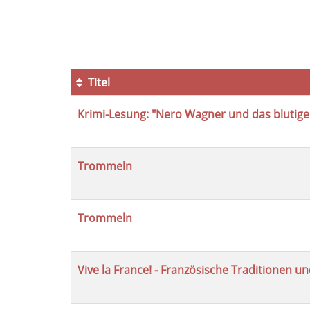
1
von
2
Titel
Kursübersicht.
Krimi-Lesung: "Nero Wagner und das blutige
Tabellenüberschriften
können
sortiert
werden.
Trommeln
Trommeln
Vive la France! - Französische Traditionen u